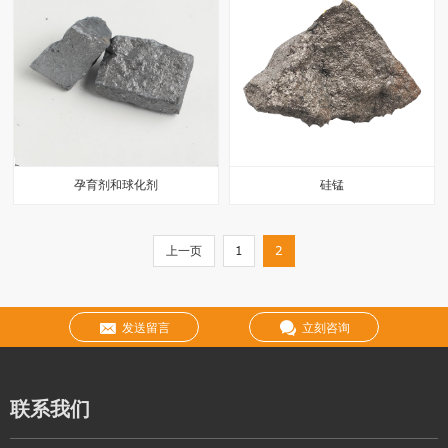
孕育剂和球化剂
硅锰
上一页
1
2
发送留言
立刻咨询
联系我们