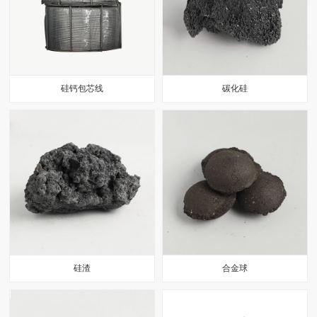
硅钙包芯线
碳化硅
硅渣
合金球