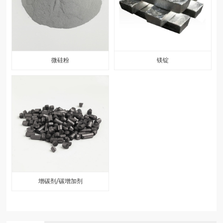
微硅粉
镁锭
增碳剂/碳增加剂