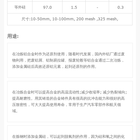
等外硅
97.0
1.5
-
0.3
尺寸:10-50mm, 10-100mm, 200 mesh ,325 mesh,
用途:
在冶炼铝合金时作为还原剂使用，随着时代发展，国内外铝厂通过废
物利用，把废铝屑、铝制易拉罐、报废轮毂等铝合金通过二次冶炼，
添加金属硅后高效还原铝元素，起到还原剂的作用。
在冶炼合金时可以提高合金的高温流动性;减少收缩率; 减少热裂倾向;
提高耐磨性。用其铸造的合金铸件具有很高的抗冲击能力和很好的高
压致密性，可大大提高使用寿命，常用于生产汽车零部件和航天领
域。
在炼钢时添加金属硅，可以起到脱氧剂的作用，因为硅和氧之间的化